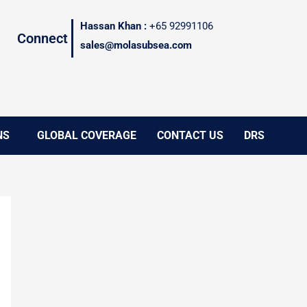
Hassan Khan :
+65 92991106
Connect
sales@molasubsea.com
NS
GLOBAL COVERAGE
CONTACT US
DRS