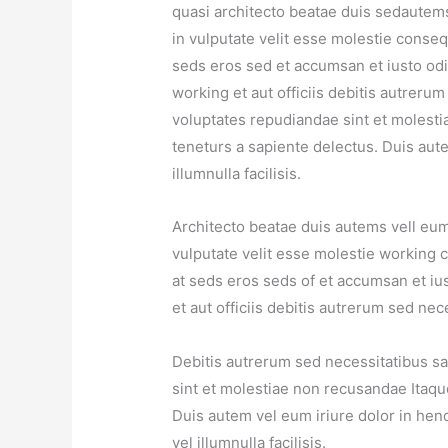
quasi architecto beatae duis sedautems
in vulputate velit esse molestie consequa
seds eros sed et accumsan et iusto o
working et aut officiis debitis autreru
voluptates repudiandae sint et molest
teneturs a sapiente delectus. Duis aute
illumnulla facilisis.
Architecto beatae duis autems vell eums
vulputate velit esse molestie working co
at seds eros seds of et accumsan et i
et aut officiis debitis autrerum sed nec
Debitis autrerum sed necessitatibus sa
sint et molestiae non recusandae Itaqu
Duis autem vel eum iriure dolor in hend
vel illumnulla facilisis.