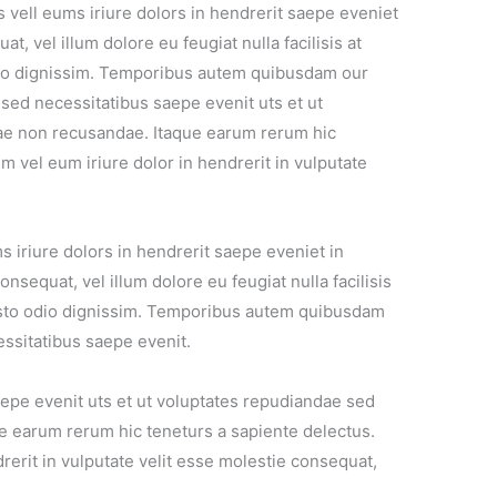
 vell eums iriure dolors in hendrerit saepe eveniet
t, vel illum dolore eu feugiat nulla facilisis at
dio dignissim. Temporibus autem quibusdam our
m sed necessitatibus saepe evenit uts et ut
iae non recusandae. Itaque earum rerum hic
m vel eum iriure dolor in hendrerit in vulputate
 iriure dolors in hendrerit saepe eveniet in
nsequat, vel illum dolore eu feugiat nulla facilisis
usto odio dignissim. Temporibus autem quibusdam
essitatibus saepe evenit.
epe evenit uts et ut voluptates repudiandae sed
e earum rerum hic teneturs a sapiente delectus.
rerit in vulputate velit esse molestie consequat,