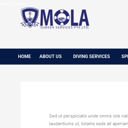
Skip
Mola Subsea
to
content
HOME
ABOUT US
DIVING SERVICES
SP
Sed ut perspiciatis unde omnis iste n
laudantiums ut, totams seds all aperiam,